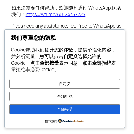
如果您需要任何帮助，欢迎随时通过 WhatsApp 联系
我们：
https://wa.me/60124757723
If you need any assistance, feel free to WhatsApp us
at (+6) 012-475 7723 or click
我们尊重您的隐私
https://wa.me/60124757723
Cookie帮助我们提升您的体验，提供个性化内容，
并分析流量。您可以点击
自定义
选择允许的
2006-01-11
Cookie。点击
全部接受
表示同意，点击
全部拒绝
表
示拒绝非必要Cookie。
自定义
全部拒绝
全部接受
技术支持